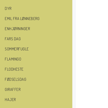
DYR
EMIL FRA LØNNEBERG
ENHJØRNINGER
FARS DAG
SOMMERFUGLE
FLAMINGO
FLODHESTE
FØDSELSDAG
GIRAFFER
HAJER