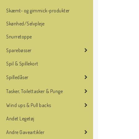
Skæmt- og gimmick-produkter
Skønhed/Selvpleje
Snurretoppe
Sparebøsser
Spil & Spillekort
Spilledåser
Tasker, Toilettasker & Punge
Wind ups & Pull backs
Andet Legetøj
Andre Gaveartikler