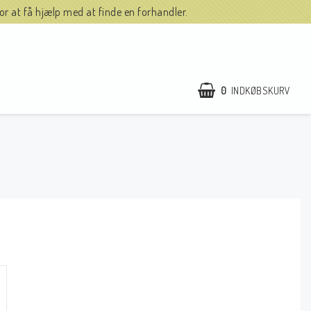
r at få hjælp med at finde en forhandler.
0
INDKØBSKURV
g