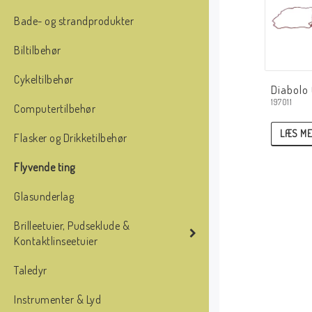
Bade- og strandprodukter
Biltilbehør
Cykeltilbehør
Diabolo 
197011
Computertilbehør
LÆS ME
Flasker og Drikketilbehør
Flyvende ting
Glasunderlag
Brilleetuier, Pudseklude &
Kontaktlinseetuier
Taledyr
Instrumenter & Lyd