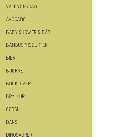
VALENTINSDAG
AVOCADO
BABY SHOWER & DÅB
BAMBUSPRODUKTER
BIER
BJØRNE
BOOKLOVER
BRYLLUP
CORGI
DANS
DINOSAURER