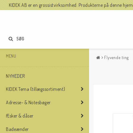
KIDEK AB er en grossistvirksomhed. Produkterne på denne hjemme
SØG
MENU
Flyvende ting
NYHEDER
KIDEK Tema (tillægssortiment)
Adresse- & Notesbøger
Æsker & dåser
Badeænder