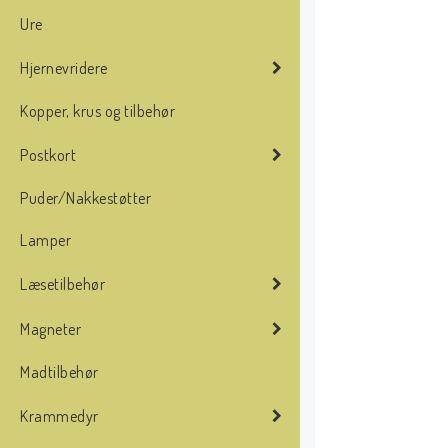
Ure
Hjernevridere
Kopper, krus og tilbehør
Postkort
Puder/Nakkestøtter
Lamper
Læsetilbehør
Magneter
Madtilbehør
Krammedyr