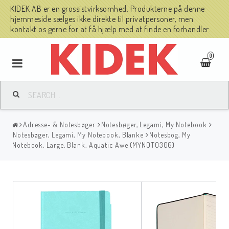
KIDEK AB er en grossistvirksomhed. Produkterne på denne
hjemmeside sælges ikke direkte til privatpersoner, men
kontakt os gerne for at få hjælp med at finde en forhandler.
0
Adresse- & Notesbøger
Notesbøger, Legami, My Notebook
Notesbøger, Legami, My Notebook, Blanke
Notesbog, My
Notebook, Large, Blank, Aquatic Awe (MYNOT0306)