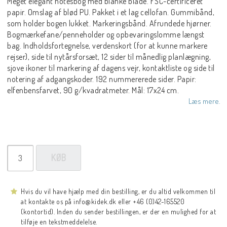
Meget elegant notesbog med blanke blade. FSC-certificeret
papir. Omslag af blød PU. Pakket i et lag cellofan. Gummibånd,
som holder bogen lukket. Markeringsbånd. Afrundede hjørner.
Bogmærkefane/penneholder og opbevaringslomme længst
bag. Indholdsfortegnelse, verdenskort (for at kunne markere
rejser), side til nytårsforsæt, 12 sider til månedlig planlægning,
sjove ikoner til markering af dagens vejr, kontaktliste og side til
notering af adgangskoder. 192 nummererede sider. Papir:
elfenbensfarvet, 90 g/kvadratmeter. Mål: 17x24 cm.
Læs mere.
KØB
Hvis du vil have hjælp med din bestilling, er du altid velkommen til
at kontakte os på info@kidek.dk eller +46 (0)42-165520
(kontortid). Inden du sender bestillingen, er der en mulighed for at
tilføje en tekstmeddelelse.