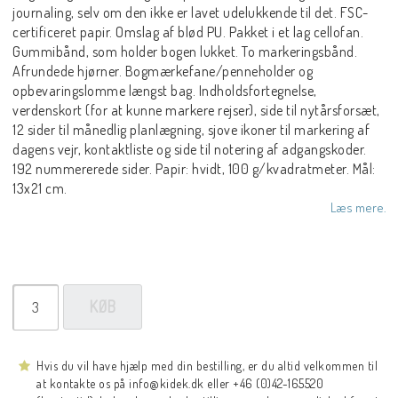
journaling, selv om den ikke er lavet udelukkende til det. FSC-
certificeret papir. Omslag af blød PU. Pakket i et lag cellofan.
Gummibånd, som holder bogen lukket. To markeringsbånd.
Afrundede hjørner. Bogmærkefane/penneholder og
opbevaringslomme længst bag. Indholdsfortegnelse,
verdenskort (for at kunne markere rejser), side til nytårsforsæt,
12 sider til månedlig planlægning, sjove ikoner til markering af
dagens vejr, kontaktliste og side til notering af adgangskoder.
192 nummererede sider. Papir: hvidt, 100 g/kvadratmeter. Mål:
13x21 cm.
Læs mere.
KØB
Hvis du vil have hjælp med din bestilling, er du altid velkommen til
at kontakte os på info@kidek.dk eller +46 (0)42-165520