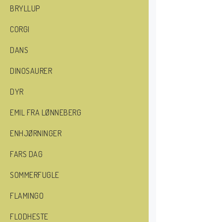
BRYLLUP
CORGI
DANS
DINOSAURER
DYR
EMIL FRA LØNNEBERG
ENHJØRNINGER
FARS DAG
SOMMERFUGLE
FLAMINGO
FLODHESTE