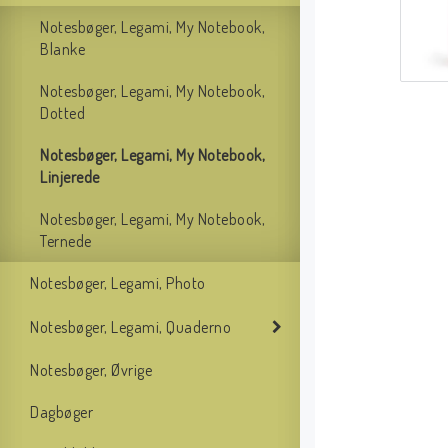
Notesbøger, Legami, My Notebook,
Blanke
Notesbøger, Legami, My Notebook,
Dotted
Notesbøger, Legami, My Notebook,
Linjerede
Notesbøger, Legami, My Notebook,
Ternede
Notesbøger, Legami, Photo
Notesbøger, Legami, Quaderno
Notesbøger, Øvrige
Dagbøger