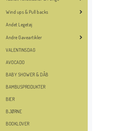
Wind ups & Pull backs
Andet Legetøj
Andre Gaveartikler
VALENTINSDAG
AVOCADO
BABY SHOWER & DÅB
BAMBUSPRODUKTER
BIER
BJØRNE
BOOKLOVER