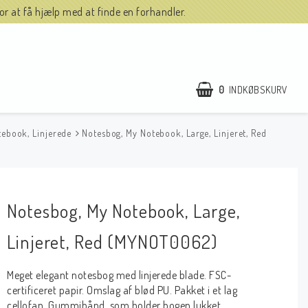
r at få hjælp med at finde en forhandler.
0
INDKØBSKURV
tebook, Linjerede
Notesbog, My Notebook, Large, Linjeret, Red
Notesbog, My Notebook, Large,
Linjeret, Red (MYNOT0062)
Meget elegant notesbog med linjerede blade. FSC-
certificeret papir. Omslag af blød PU. Pakket i et lag
cellofan. Gummibånd, som holder bogen lukket.