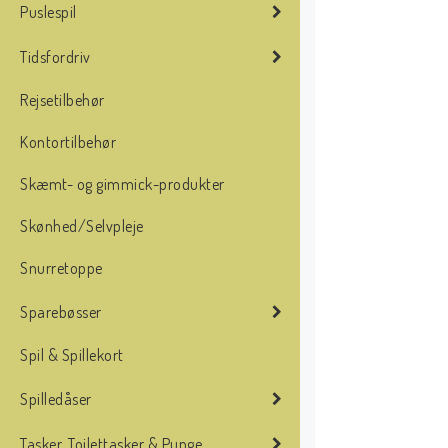
Puslespil
Tidsfordriv
Rejsetilbehør
Kontortilbehør
Skæmt- og gimmick-produkter
Skønhed/Selvpleje
Snurretoppe
Sparebøsser
Spil & Spillekort
Spilledåser
Tasker, Toilettasker & Punge