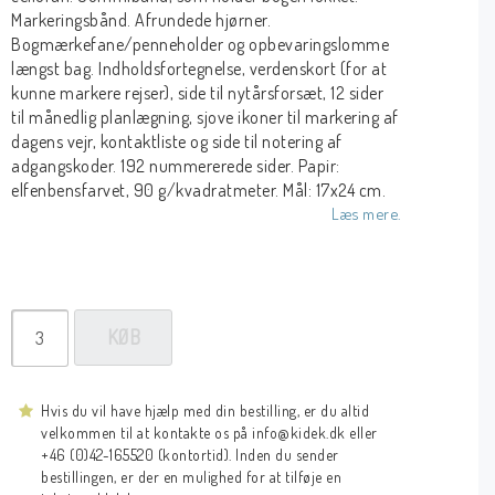
Markeringsbånd. Afrundede hjørner.
Bogmærkefane/penneholder og opbevaringslomme
længst bag. Indholdsfortegnelse, verdenskort (for at
kunne markere rejser), side til nytårsforsæt, 12 sider
til månedlig planlægning, sjove ikoner til markering af
dagens vejr, kontaktliste og side til notering af
adgangskoder. 192 nummererede sider. Papir:
elfenbensfarvet, 90 g/kvadratmeter. Mål: 17x24 cm.
Læs mere.
KØB
Hvis du vil have hjælp med din bestilling, er du altid
velkommen til at kontakte os på info@kidek.dk eller
+46 (0)42-165520 (kontortid). Inden du sender
bestillingen, er der en mulighed for at tilføje en