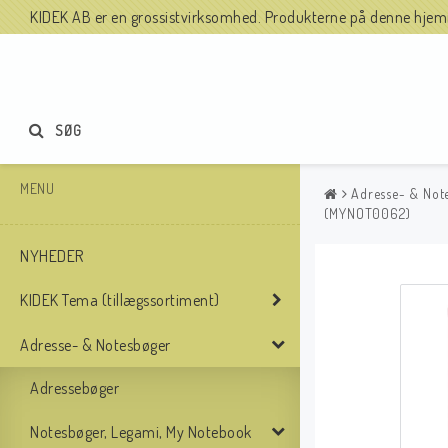
KIDEK AB er en grossistvirksomhed. Produkterne på denne hjemme
SØG
MENU
Adresse- & Not
(MYNOT0062)
NYHEDER
KIDEK Tema (tillægssortiment)
Adresse- & Notesbøger
Adressebøger
Notesbøger, Legami, My Notebook