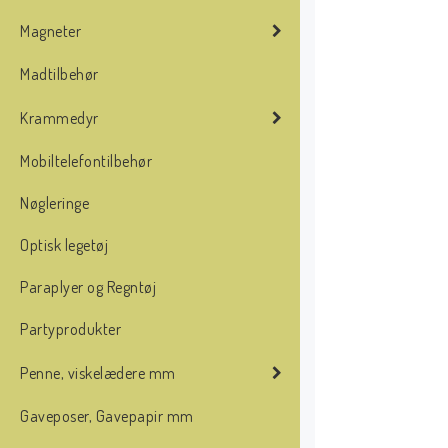
Magneter
Madtilbehør
Krammedyr
Mobiltelefontilbehør
Nøgleringe
Optisk legetøj
Paraplyer og Regntøj
Partyprodukter
Penne, viskelædere mm
Gaveposer, Gavepapir mm