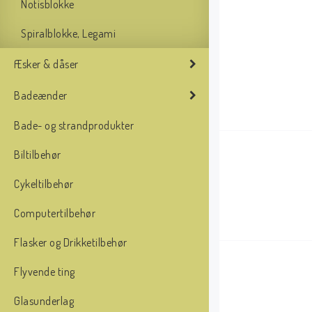
Notisblokke
Spiralblokke, Legami
Æsker & dåser
Badeænder
Bade- og strandprodukter
Biltilbehør
Cykeltilbehør
Computertilbehør
Flasker og Drikketilbehør
Flyvende ting
Glasunderlag