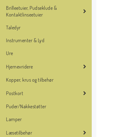
Brilleetuier, Pudseklude &
Kontaktlinseetuier
Taledyr
Instrumenter & Lyd
Ure
Hjernevridere
Kopper, krus og tilbehør
Postkort
Puder/Nakkestøtter
Lamper
Læsetilbehør