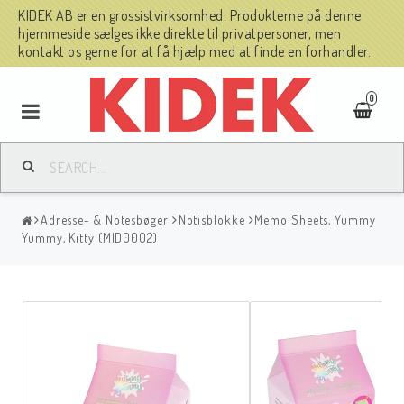
KIDEK AB er en grossistvirksomhed. Produkterne på denne
hjemmeside sælges ikke direkte til privatpersoner, men
kontakt os gerne for at få hjælp med at finde en forhandler.
0
Adresse- & Notesbøger
Notisblokke
Memo Sheets, Yummy
Yummy, Kitty (MID0002)