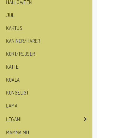
HALLOWEEN
JUL
KAKTUS
KANINER/HARER
KORT/REJSER
KATTE
KOALA
KONGELIGT
LAMA
LEGAMI
MAMMA MU