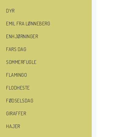
DYR
EMIL FRA LØNNEBERG
ENHJØRNINGER
FARS DAG
SOMMERFUGLE
FLAMINGO
FLODHESTE
FØDSELSDAG
GIRAFFER
HAJER