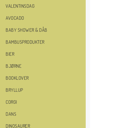
VALENTINSDAG
AVOCADO
BABY SHOWER & DÅB
BAMBUSPRODUKTER
BIER
BJØRNE
BOOKLOVER
BRYLLUP
CORGI
DANS
DINOSAURER