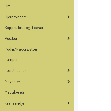
Ure
Hjernevridere
Kopper, krus og tilbehør
Postkort
Puder/Nakkestøtter
Lamper
Læsetilbehør
Magneter
Madtilbehør
Krammedyr