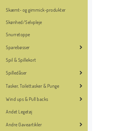
Skæmt- og gimmick-produkter
Skønhed/Selvpleje
Snurretoppe
Sparebøsser
Spil & Spillekort
Spilledåser
Tasker, Toilettasker & Punge
Wind ups & Pull backs
Andet Legetøj
Andre Gaveartikler