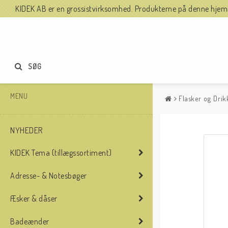
KIDEK AB er en grossistvirksomhed. Produkterne på denne hjemme
SØG
MENU
Flasker og Drik
NYHEDER
KIDEK Tema (tillægssortiment)
Adresse- & Notesbøger
Æsker & dåser
Badeænder