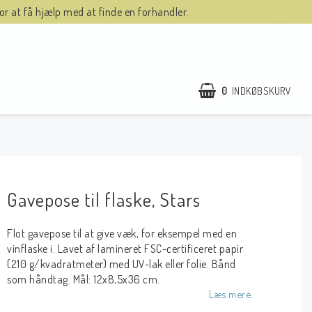
r at få hjælp med at finde en forhandler.
0
INDKØBSKURV
Gavepose til flaske, Stars
Flot gavepose til at give væk, for eksempel med en
vinflaske i. Lavet af lamineret FSC-certificeret papir
(210 g/kvadratmeter) med UV-lak eller folie. Bånd
som håndtag. Mål: 12x8,5x36 cm.
Læs mere.