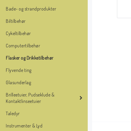
Bade- og strandprodukter
Biltilbehør
Cykeltilbehør
Computertilbehør
Flasker og Drikketilbehør
Flyvende ting
Glasunderlag
Brilleetuier, Pudseklude &
Kontaktlinseetuier
Taledyr
Instrumenter & Lyd