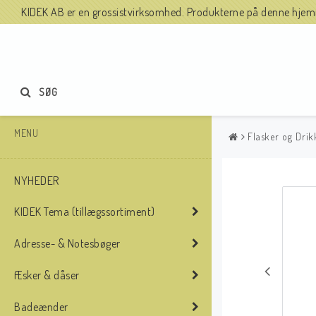
KIDEK AB er en grossistvirksomhed. Produkterne på denne hjemme
SØG
MENU
Flasker og Drik
NYHEDER
KIDEK Tema (tillægssortiment)
Adresse- & Notesbøger
Æsker & dåser
Badeænder