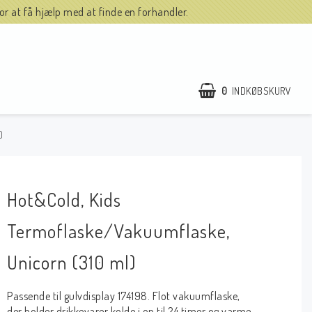
r at få hjælp med at finde en forhandler.
0
INDKØBSKURV
)
Hot&Cold, Kids
Termoflaske/Vakuumflaske,
Unicorn (310 ml)
Passende til gulvdisplay 174198. Flot vakuumflaske,
der holder drikkevarer kolde i op til 24 timer og varme