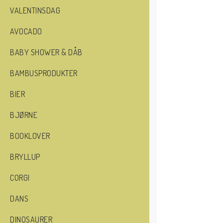
VALENTINSDAG
AVOCADO
BABY SHOWER & DÅB
BAMBUSPRODUKTER
BIER
BJØRNE
BOOKLOVER
BRYLLUP
CORGI
DANS
DINOSAURER