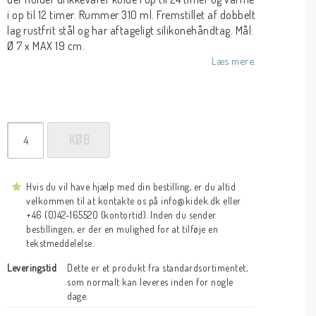
i op til 12 timer. Rummer 310 ml. Fremstillet af dobbelt
lag rustfrit stål og har aftageligt silikonehåndtag. Mål:
Ø 7 x MAX 19 cm.
Læs mere.
KØB
Hvis du vil have hjælp med din bestilling, er du altid
velkommen til at kontakte os på info@kidek.dk eller
+46 (0)42-165520 (kontortid). Inden du sender
bestillingen, er der en mulighed for at tilføje en
tekstmeddelelse.
Leveringstid
Dette er et produkt fra standardsortimentet, 
som normalt kan leveres inden for nogle 
dage.