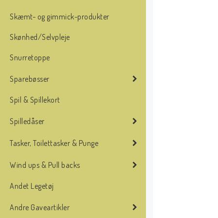
Skæmt- og gimmick-produkter
Skønhed/Selvpleje
Snurretoppe
Sparebøsser
Spil & Spillekort
Spilledåser
Tasker, Toilettasker & Punge
Wind ups & Pull backs
Andet Legetøj
Andre Gaveartikler