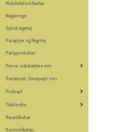
Mobiltelefontilbehør
Nøgleringe
Optisk legetøj
Paraplyer og Regntøj
Partyprodukter
Penne, viskelædere mm
Gaveposer, Gavepapir mm
Puslespil
Tidsfordriv
Rejsetilbehør
Kontortilbehør