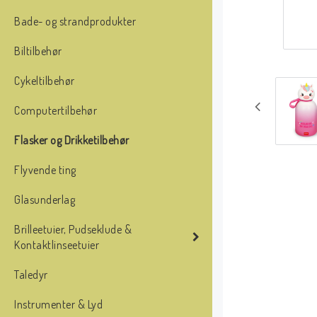
Bade- og strandprodukter
Biltilbehør
Cykeltilbehør
Computertilbehør
Flasker og Drikketilbehør
Flyvende ting
Glasunderlag
Brilleetuier, Pudseklude &
Kontaktlinseetuier
Taledyr
Instrumenter & Lyd