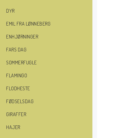
DYR
EMIL FRA LØNNEBERG
ENHJØRNINGER
FARS DAG
SOMMERFUGLE
FLAMINGO
FLODHESTE
FØDSELSDAG
GIRAFFER
HAJER