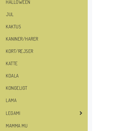
HALLOWEEN
JUL
KAKTUS
KANINER/HARER
KORT/REJSER
KATTE
KOALA
KONGELIGT
LAMA
LEGAMI
MAMMA MU