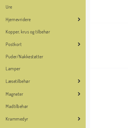
Ure
Hjernevridere
Kopper, krus og tilbehør
Postkort
Puder/Nakkestøtter
Lamper
Læsetilbehør
Magneter
Madtilbehør
Krammedyr