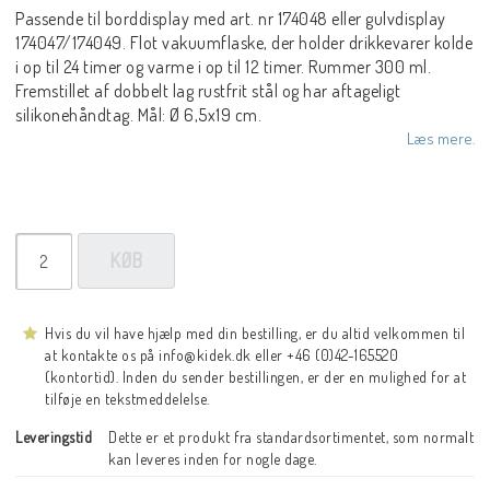
Passende til borddisplay med art. nr 174048 eller gulvdisplay
174047/174049. Flot vakuumflaske, der holder drikkevarer kolde
i op til 24 timer og varme i op til 12 timer. Rummer 300 ml.
Fremstillet af dobbelt lag rustfrit stål og har aftageligt
silikonehåndtag. Mål: Ø 6,5x19 cm.
Læs mere.
KØB
Hvis du vil have hjælp med din bestilling, er du altid velkommen til
at kontakte os på info@kidek.dk eller +46 (0)42-165520
(kontortid). Inden du sender bestillingen, er der en mulighed for at
tilføje en tekstmeddelelse.
Leveringstid
Dette er et produkt fra standardsortimentet, som normalt 
kan leveres inden for nogle dage.