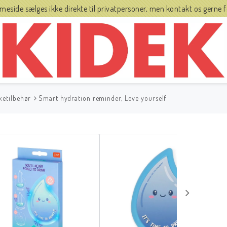
side sælges ikke direkte til privatpersoner, men kontakt os gerne fo
ketilbehør
Smart hydration reminder, Love yourself