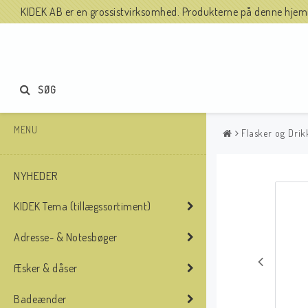
KIDEK AB er en grossistvirksomhed. Produkterne på denne hjemme
SØG
MENU
Flasker og Drik
NYHEDER
KIDEK Tema (tillægssortiment)
Adresse- & Notesbøger
Æsker & dåser
Badeænder