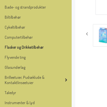
Bade- og strandprodukter
Biltilbehør
Cykeltilbehør
Computertilbehør
Flasker og Drikketilbehør
Flyvende ting
Glasunderlag
Brilleetuier, Pudseklude &
Kontaktlinseetuier
Taledyr
Instrumenter & Lyd