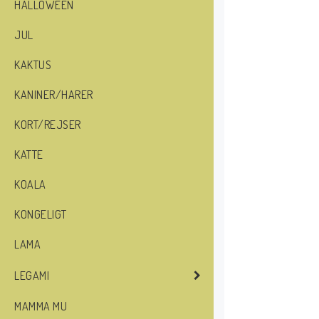
HALLOWEEN
JUL
KAKTUS
KANINER/HARER
KORT/REJSER
KATTE
KOALA
KONGELIGT
LAMA
LEGAMI
MAMMA MU