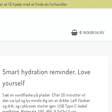
r at få hjælp med at finde en forhandler.
0
INDKØBSKURV
Smart hydration reminder, Love
yourself
Sæt en vandflaske på pladen. Efter 20 minutter vil
den via lyd og lys minde dig om at drikke. Løft flasken
og drik, og cyklussen starter igen. USB Type-C-kabel
medfølger. Materiale: ABS. Mål: 9,5x13x1,5 cm.