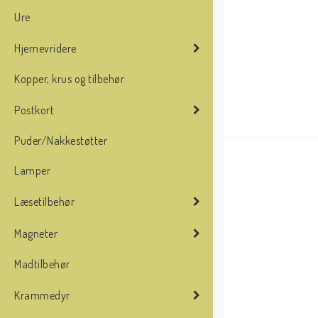
Ure
Hjernevridere
Kopper, krus og tilbehør
Postkort
Puder/Nakkestøtter
Lamper
Læsetilbehør
Magneter
Madtilbehør
Krammedyr