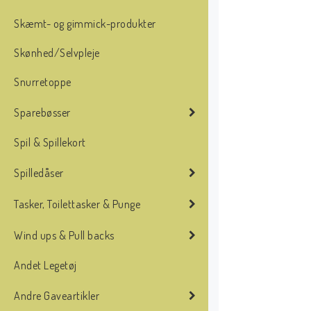
Skæmt- og gimmick-produkter
Skønhed/Selvpleje
Snurretoppe
Sparebøsser
Spil & Spillekort
Spilledåser
Tasker, Toilettasker & Punge
Wind ups & Pull backs
Andet Legetøj
Andre Gaveartikler