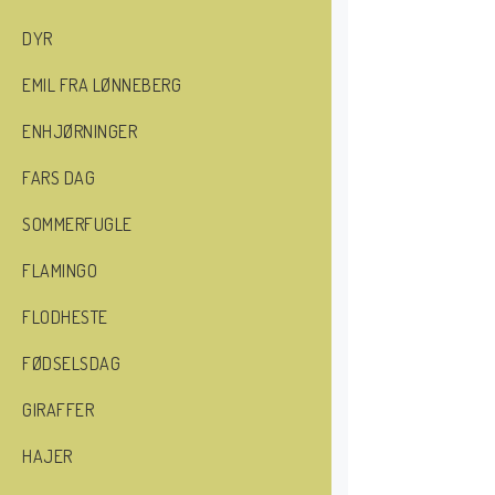
DYR
EMIL FRA LØNNEBERG
ENHJØRNINGER
FARS DAG
SOMMERFUGLE
FLAMINGO
FLODHESTE
FØDSELSDAG
GIRAFFER
HAJER