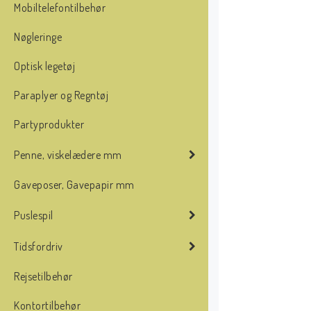
Mobiltelefontilbehør
Nøgleringe
Optisk legetøj
Paraplyer og Regntøj
Partyprodukter
Penne, viskelædere mm
Gaveposer, Gavepapir mm
Puslespil
Tidsfordriv
Rejsetilbehør
Kontortilbehør