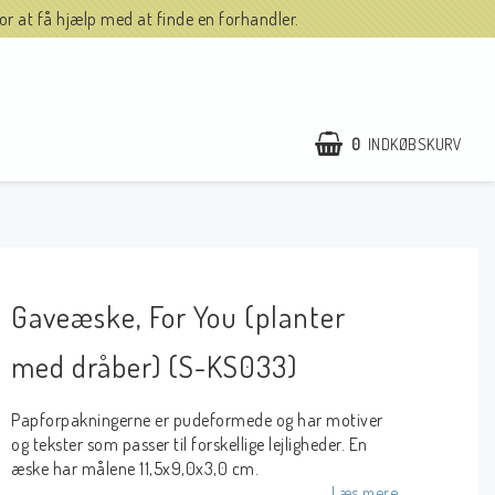
r at få hjælp med at finde en forhandler.
0
INDKØBSKURV
Gaveæske, For You (planter
med dråber) (S-KS033)
Papforpakningerne er pudeformede og har motiver
og tekster som passer til forskellige lejligheder. En
æske har målene 11,5x9,0x3,0 cm.
Læs mere.