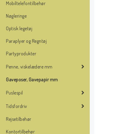
Mobiltelefontilbehør
Nøgleringe
Optisk legetøj
Paraplyer og Regntøj
Partyprodukter
Penne, viskelædere mm
Gaveposer, Gavepapir mm
Puslespil
Tidsfordriv
Rejsetilbehør
Kontortilbehør