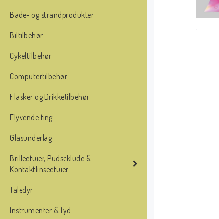
Bade- og strandprodukter
Biltilbehør
Cykeltilbehør
Computertilbehør
Flasker og Drikketilbehør
Flyvende ting
Glasunderlag
Brilleetuier, Pudseklude &
Kontaktlinseetuier
Taledyr
Instrumenter & Lyd