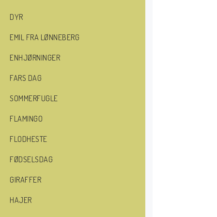
DYR
EMIL FRA LØNNEBERG
ENHJØRNINGER
FARS DAG
SOMMERFUGLE
FLAMINGO
FLODHESTE
FØDSELSDAG
GIRAFFER
HAJER