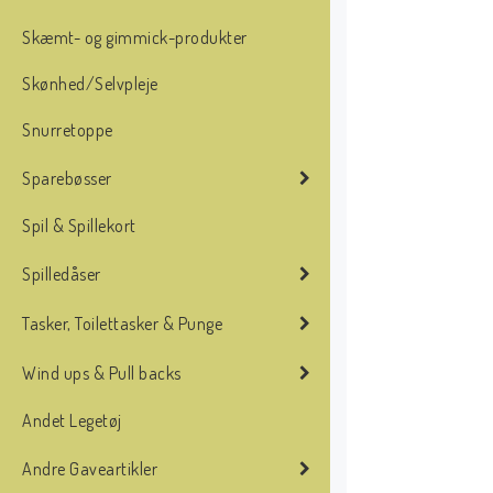
Skæmt- og gimmick-produkter
Skønhed/Selvpleje
Snurretoppe
Sparebøsser
Spil & Spillekort
Spilledåser
Tasker, Toilettasker & Punge
Wind ups & Pull backs
Andet Legetøj
Andre Gaveartikler