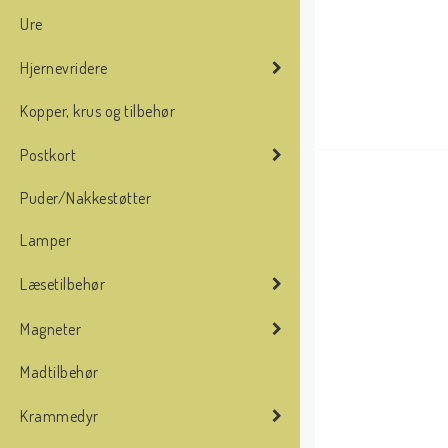
Ure
Hjernevridere
Kopper, krus og tilbehør
Postkort
Puder/Nakkestøtter
Lamper
Læsetilbehør
Magneter
Madtilbehør
Krammedyr