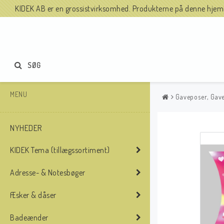
KIDEK AB er en grossistvirksomhed. Produkterne på denne hjemme
SØG
MENU
Gaveposer, Ga
NYHEDER
KIDEK Tema (tillægssortiment)
Adresse- & Notesbøger
Æsker & dåser
Badeænder