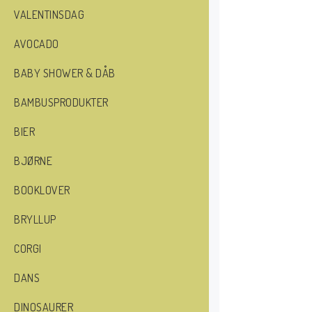
VALENTINSDAG
AVOCADO
BABY SHOWER & DÅB
BAMBUSPRODUKTER
BIER
BJØRNE
BOOKLOVER
BRYLLUP
CORGI
DANS
DINOSAURER