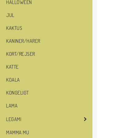
HALLOWEEN
JUL
KAKTUS
KANINER/HARER
KORT/REJSER
KATTE
KOALA
KONGELIGT
LAMA
LEGAMI
MAMMA MU