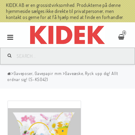
KIDEK AB er en grossistvirksomhed. Produkterne på denne
hjemmeside sælges ikke direkte til privatpersoner, men
kontakt os gerne for at få hjælp med at finde en forhandler.
0
Gaveposer, Gavepapir mm
Gaveæske, Ryck upp dig! Allt
ordnar sig! (S-KS042)