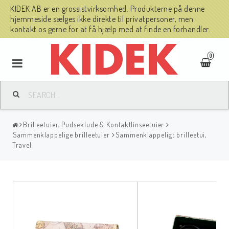
KIDEK AB er en grossistvirksomhed. Produkterne på denne
hjemmeside sælges ikke direkte til privatpersoner, men
kontakt os gerne for at få hjælp med at finde en forhandler.
0
Brilleetuier, Pudseklude & Kontaktlinseetuier
Sammenklappelige brilleetuier
Sammenklappeligt brilleetui,
Travel