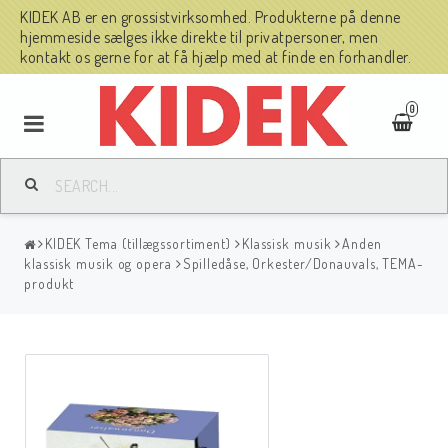
KIDEK AB er en grossistvirksomhed. Produkterne på denne
hjemmeside sælges ikke direkte til privatpersoner, men
kontakt os gerne for at få hjælp med at finde en forhandler.
0
KIDEK Tema (tillægssortiment)
Klassisk musik
Anden
klassisk musik og opera
Spilledåse, Orkester/Donauvals, TEMA-
produkt