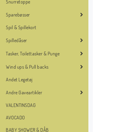
Snurretoppe
Sparebøsser
Spil & Spillekort
Spilledåser
Tasker, Toilettasker & Punge
Wind ups & Pull backs
Andet Legetøj
Andre Gaveartikler
VALENTINSDAG
AVOCADO
BABY SHOWER & DÅB