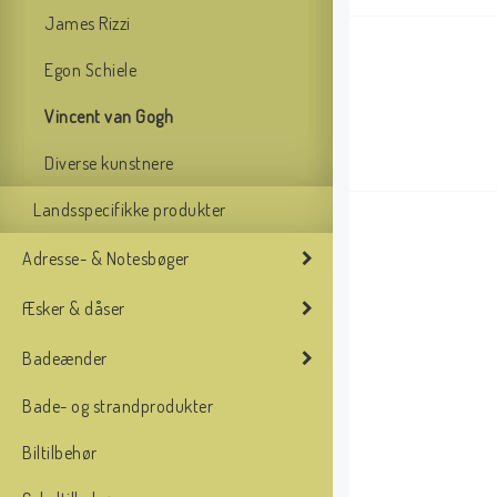
James Rizzi
Egon Schiele
Vincent van Gogh
Diverse kunstnere
Landsspecifikke produkter
Adresse- & Notesbøger
Æsker & dåser
Badeænder
Bade- og strandprodukter
Biltilbehør