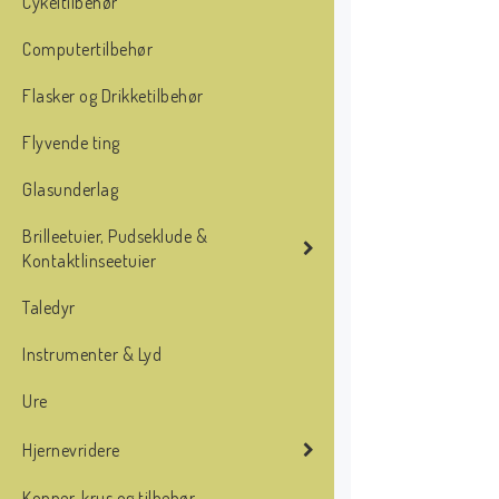
Cykeltilbehør
Computertilbehør
Flasker og Drikketilbehør
Flyvende ting
Glasunderlag
Brilleetuier, Pudseklude &
Kontaktlinseetuier
Taledyr
Instrumenter & Lyd
Ure
Hjernevridere
Kopper, krus og tilbehør