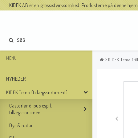
KIDEK AB er en grossistvirksomhed. Produkterne på denne hjemme
SØG
MENU
KIDEK Tema (til
NYHEDER
KIDEK Tema (tillægssortiment)
Castorland-puslespil,
tillægssortiment
Dyr & natur