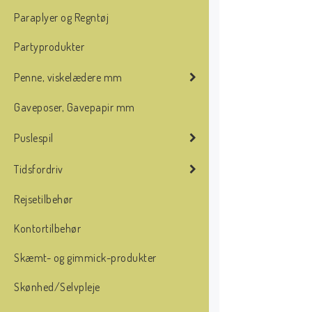
Paraplyer og Regntøj
Partyprodukter
Penne, viskelædere mm
Gaveposer, Gavepapir mm
Puslespil
Tidsfordriv
Rejsetilbehør
Kontortilbehør
Skæmt- og gimmick-produkter
Skønhed/Selvpleje