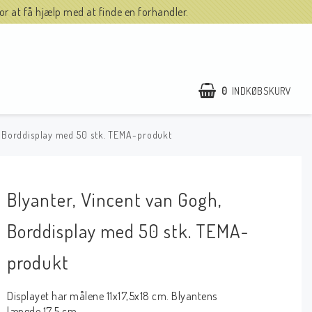
r at få hjælp med at finde en forhandler.
0
INDKØBSKURV
, Borddisplay med 50 stk. TEMA-produkt
Blyanter, Vincent van Gogh,
Borddisplay med 50 stk. TEMA-
produkt
Displayet har målene 11x17,5x18 cm. Blyantens
længde 17,5 cm.