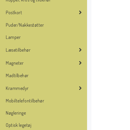
Postkort
Puder/Nakkestøtter
Lamper
Læsetilbehør
Magneter
Madtilbehør
Krammedyr
Mobiltelefontilbehør
Nøgleringe
Optisk legetøj