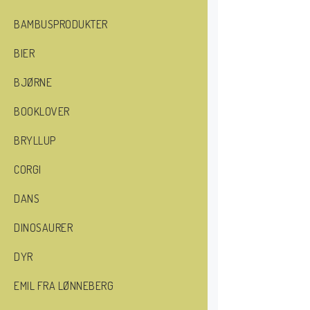
BAMBUSPRODUKTER
BIER
BJØRNE
BOOKLOVER
BRYLLUP
CORGI
DANS
DINOSAURER
DYR
EMIL FRA LØNNEBERG