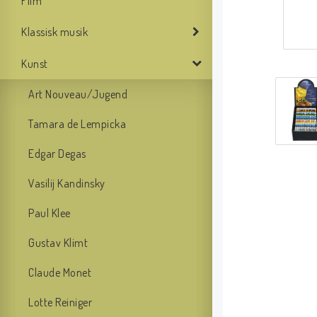
Film
Klassisk musik
Kunst
Art Nouveau/Jugend
Tamara de Lempicka
Edgar Degas
Vasilij Kandinsky
Paul Klee
Gustav Klimt
Claude Monet
Lotte Reiniger