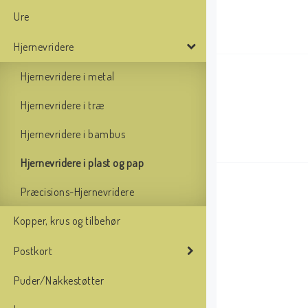
Ure
Hjernevridere
Hjernevridere i metal
Hjernevridere i træ
Hjernevridere i bambus
Hjernevridere i plast og pap
Præcisions-Hjernevridere
Kopper, krus og tilbehør
Postkort
Puder/Nakkestøtter