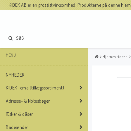
KIDEK AB er en grossistvirksomhed. Produkterne på denne hjemme
SØG
MENU
Hjernevridere
NYHEDER
KIDEK Tema (tillægssortiment)
Adresse- & Notesbøger
Æsker & dåser
Badeænder