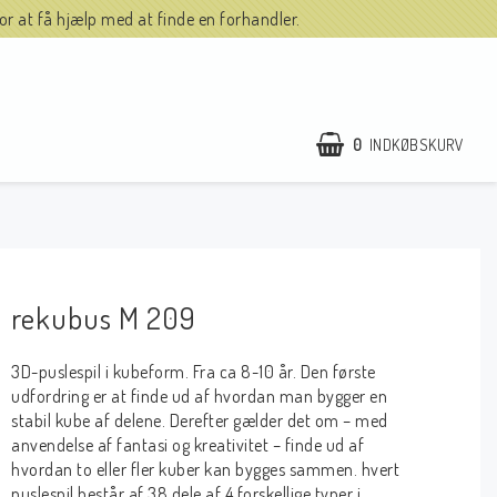
r at få hjælp med at finde en forhandler.
0
INDKØBSKURV
rekubus M 209
3D-puslespil i kubeform. Fra ca 8-10 år. Den første
udfordring er at finde ud af hvordan man bygger en
stabil kube af delene. Derefter gælder det om – med
anvendelse af fantasi og kreativitet – finde ud af
hvordan to eller fler kuber kan bygges sammen. hvert
puslespil består af 38 dele af 4 forskellige typer i