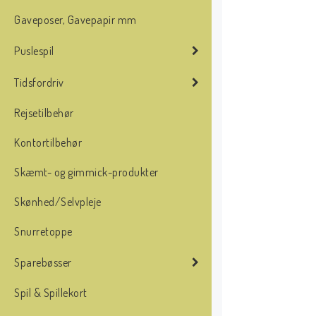
Gaveposer, Gavepapir mm
Puslespil
Tidsfordriv
Rejsetilbehør
Kontortilbehør
Skæmt- og gimmick-produkter
Skønhed/Selvpleje
Snurretoppe
Sparebøsser
Spil & Spillekort