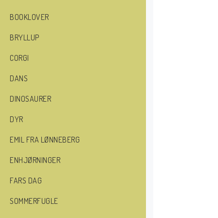
BOOKLOVER
BRYLLUP
CORGI
DANS
DINOSAURER
DYR
EMIL FRA LØNNEBERG
ENHJØRNINGER
FARS DAG
SOMMERFUGLE