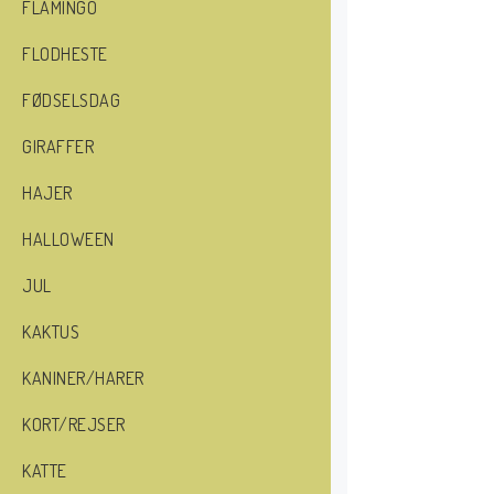
FLAMINGO
FLODHESTE
FØDSELSDAG
GIRAFFER
HAJER
HALLOWEEN
JUL
KAKTUS
KANINER/HARER
KORT/REJSER
KATTE