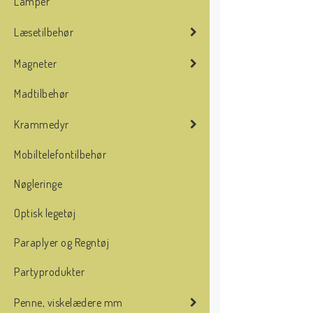
Lamper
Læsetilbehør
Magneter
Madtilbehør
Krammedyr
Mobiltelefontilbehør
Nøgleringe
Optisk legetøj
Paraplyer og Regntøj
Partyprodukter
Penne, viskelædere mm