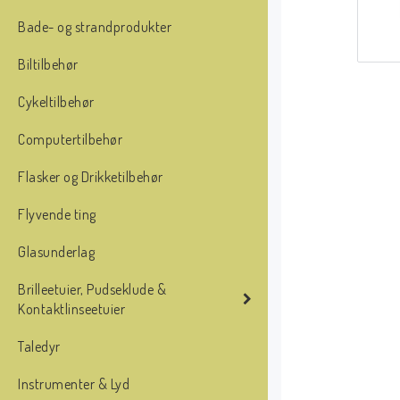
Bade- og strandprodukter
Biltilbehør
Cykeltilbehør
Computertilbehør
Flasker og Drikketilbehør
Flyvende ting
Glasunderlag
Brilleetuier, Pudseklude &
Kontaktlinseetuier
Taledyr
Instrumenter & Lyd