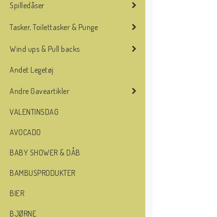
Spilledåser
Tasker, Toilettasker & Punge
Wind ups & Pull backs
Andet Legetøj
Andre Gaveartikler
VALENTINSDAG
AVOCADO
BABY SHOWER & DÅB
BAMBUSPRODUKTER
BIER
BJØRNE