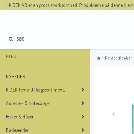
KIDEK AB er en grossistvirksomhed. Produkterne på denne hjemme
SØG
MENU
Kontortilbehør
NYHEDER
KIDEK Tema (tillægssortiment)
Adresse- & Notesbøger
Æsker & dåser
Badeænder