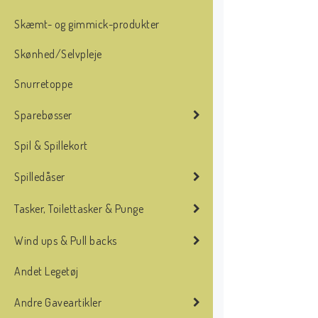
Skæmt- og gimmick-produkter
Skønhed/Selvpleje
Snurretoppe
Sparebøsser
Spil & Spillekort
Spilledåser
Tasker, Toilettasker & Punge
Wind ups & Pull backs
Andet Legetøj
Andre Gaveartikler