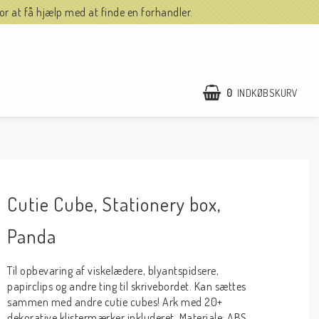
r at få hjælp med at finde en forhandler.
0
INDKØBSKURV
Cutie Cube, Stationery box,
Panda
Til opbevaring af viskelædere, blyantspidsere,
papirclips og andre ting til skrivebordet. Kan sættes
sammen med andre cutie cubes! Ark med 20+
dekorative klistermærker inkluderet. Materiale: ABS.