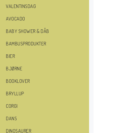
VALENTINSDAG
AVOCADO
BABY SHOWER & DÅB
BAMBUSPRODUKTER
BIER
BJØRNE
BOOKLOVER
BRYLLUP
CORGI
DANS
DINOSAURER