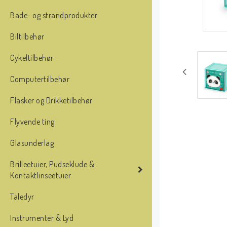
Bade- og strandprodukter
Biltilbehør
Cykeltilbehør
Computertilbehør
Flasker og Drikketilbehør
Flyvende ting
Glasunderlag
Brilleetuier, Pudseklude &
Kontaktlinseetuier
Taledyr
Instrumenter & Lyd