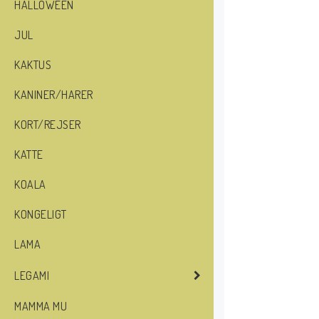
HALLOWEEN
JUL
KAKTUS
KANINER/HARER
KORT/REJSER
KATTE
KOALA
KONGELIGT
LAMA
LEGAMI
MAMMA MU