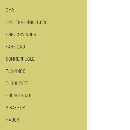
DYR
EMIL FRA LØNNEBERG
ENHJØRNINGER
FARS DAG
SOMMERFUGLE
FLAMINGO
FLODHESTE
FØDSELSDAG
GIRAFFER
HAJER