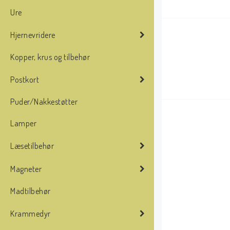
Ure
Hjernevridere
Kopper, krus og tilbehør
Postkort
Puder/Nakkestøtter
Lamper
Læsetilbehør
Magneter
Madtilbehør
Krammedyr