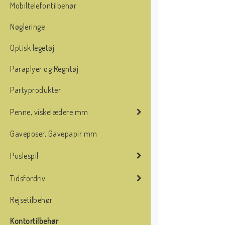
Mobiltelefontilbehør
Nøgleringe
Optisk legetøj
Paraplyer og Regntøj
Partyprodukter
Penne, viskelædere mm
Gaveposer, Gavepapir mm
Puslespil
Tidsfordriv
Rejsetilbehør
Kontortilbehør