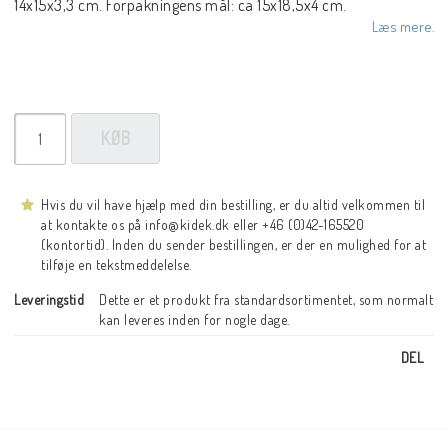
14x15x3,3 cm. Forpakningens mål: ca 15x18,5x4 cm.
Læs mere.
KØB
Hvis du vil have hjælp med din bestilling, er du altid velkommen til
at kontakte os på info@kidek.dk eller +46 (0)42-165520
(kontortid). Inden du sender bestillingen, er der en mulighed for at
tilføje en tekstmeddelelse.
Leveringstid
Dette er et produkt fra standardsortimentet, som normalt 
kan leveres inden for nogle dage.
DEL