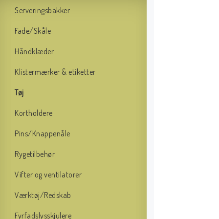
Serveringsbakker
Fade/Skåle
Håndklæder
Klistermærker & etiketter
Tøj
Kortholdere
Pins/Knappenåle
Rygetilbehør
Vifter og ventilatorer
Værktøj/Redskab
Fyrfadslysskjulere