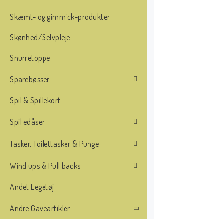
Skæmt- og gimmick-produkter
Skønhed/Selvpleje
Snurretoppe
Sparebøsser
Spil & Spillekort
Spilledåser
Tasker, Toilettasker & Punge
Wind ups & Pull backs
Andet Legetøj
Andre Gaveartikler