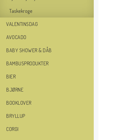
Taskekroge
VALENTINSDAG
AVOCADO
BABY SHOWER & DÅB
BAMBUSPRODUKTER
BIER
BJØRNE
BOOKLOVER
BRYLLUP
CORGI