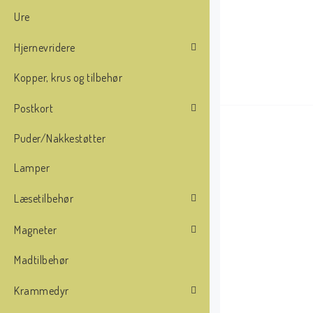
Ure
Hjernevridere
Kopper, krus og tilbehør
Postkort
Puder/Nakkestøtter
Lamper
Læsetilbehør
Magneter
Madtilbehør
Krammedyr