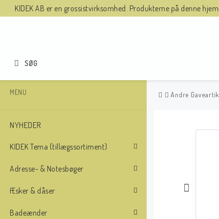
KIDEK AB er en grossistvirksomhed. Produkterne på denne hjemme
SØG
MENU
Andre Gaveartik
NYHEDER
KIDEK Tema (tillægssortiment)
Adresse- & Notesbøger
Æsker & dåser
Badeænder