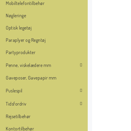
Mobiltelefontilbehør
Nøgleringe
Optisk legetøj
Paraplyer og Regntøj
Partyprodukter
Penne, viskelædere mm
Gaveposer, Gavepapir mm
Puslespil
Tidsfordriv
Rejsetilbehør
Kontortilbehør