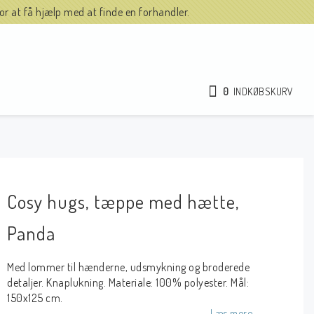
r at få hjælp med at finde en forhandler.
0
INDKØBSKURV
Cosy hugs, tæppe med hætte,
Panda
Med lommer til hænderne, udsmykning og broderede
detaljer. Knaplukning. Materiale: 100% polyester. Mål:
150x125 cm.
Læs mere.