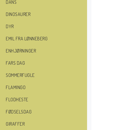
DANS
DINOSAURER
DYR
EMIL FRA LØNNEBERG
ENHJØRNINGER
FARS DAG
SOMMERFUGLE
FLAMINGO
FLODHESTE
FØDSELSDAG
GIRAFFER