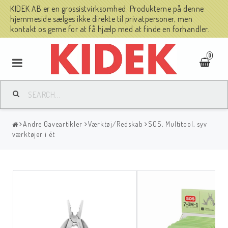
KIDEK AB er en grossistvirksomhed. Produkterne på denne
hjemmeside sælges ikke direkte til privatpersoner, men
kontakt os gerne for at få hjælp med at finde en forhandler.
0
Andre Gaveartikler
Værktøj/Redskab
SOS, Multitool, syv
værktøjer i ét