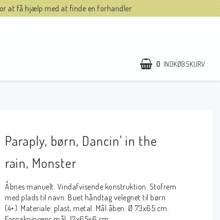
r at få hjælp med at finde en forhandler.
0
INDKØBSKURV
Paraply, børn, Dancin' in the
rain, Monster
Åbnes manuelt. Vindafvisende konstruktion. Stofrem
med plads til navn. Buet håndtag velegnet til børn
(4+). Materiale: plast, metal. Mål åben: Ø 73x65 cm.
Forpakningens mål: 12x65x6 cm.