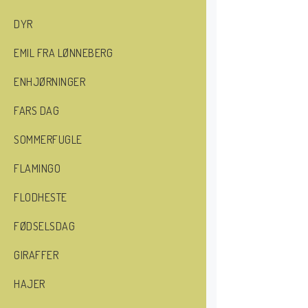
DYR
EMIL FRA LØNNEBERG
ENHJØRNINGER
FARS DAG
SOMMERFUGLE
FLAMINGO
FLODHESTE
FØDSELSDAG
GIRAFFER
HAJER