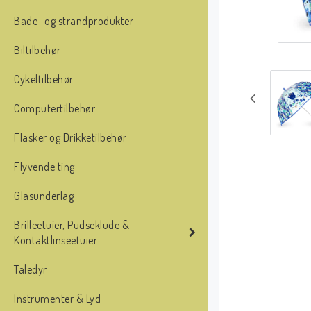
Bade- og strandprodukter
Biltilbehør
Cykeltilbehør
Computertilbehør
Flasker og Drikketilbehør
Flyvende ting
Glasunderlag
Brilleetuier, Pudseklude &
Kontaktlinseetuier
Taledyr
Instrumenter & Lyd