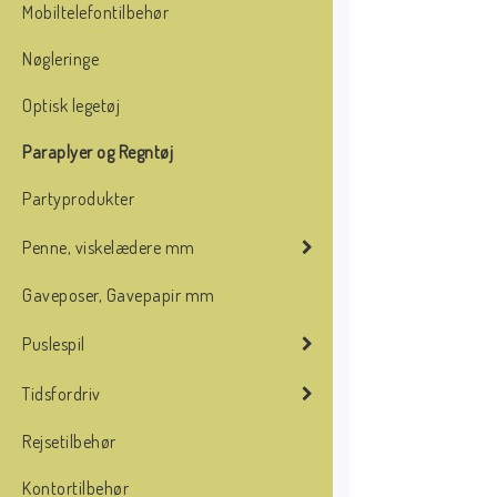
Mobiltelefontilbehør
Nøgleringe
Optisk legetøj
Paraplyer og Regntøj
Partyprodukter
Penne, viskelædere mm
Gaveposer, Gavepapir mm
Puslespil
Tidsfordriv
Rejsetilbehør
Kontortilbehør