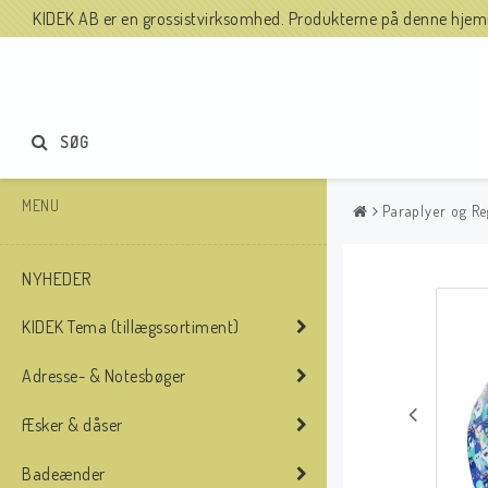
KIDEK AB er en grossistvirksomhed. Produkterne på denne hjemme
SØG
MENU
Paraplyer og Re
NYHEDER
KIDEK Tema (tillægssortiment)
Adresse- & Notesbøger
Æsker & dåser
Badeænder