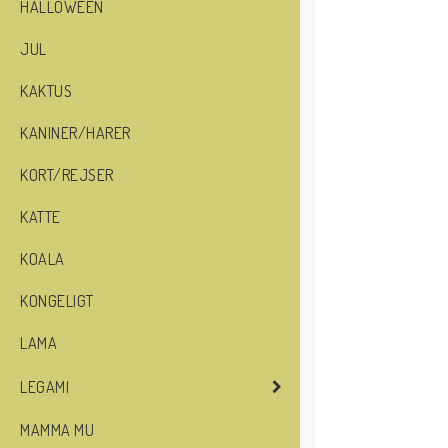
HALLOWEEN
JUL
KAKTUS
KANINER/HARER
KORT/REJSER
KATTE
KOALA
KONGELIGT
LAMA
LEGAMI
MAMMA MU