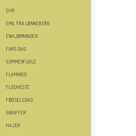
DYR
EMIL FRA LØNNEBERG
ENHJØRNINGER
FARS DAG
SOMMERFUGLE
FLAMINGO
FLODHESTE
FØDSELSDAG
GIRAFFER
HAJER