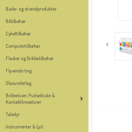
Bade- og strandprodukter
Biltilbehør
Cykeltilbehør
Computertilbehør
Flasker og Drikketilbehør
Flyvende ting
Glasunderlag
Brilleetuier, Pudseklude &
Kontaktlinseetuier
Taledyr
Instrumenter & Lyd