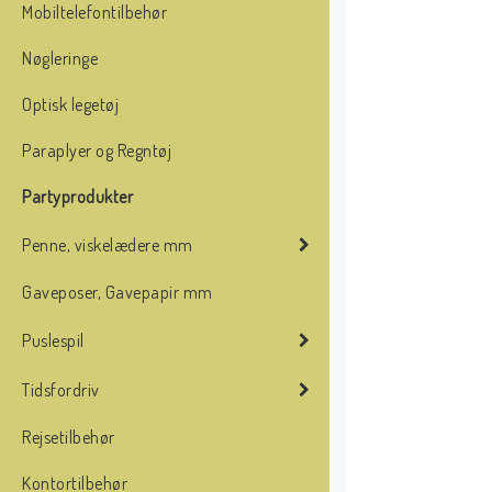
Mobiltelefontilbehør
Nøgleringe
Optisk legetøj
Paraplyer og Regntøj
Partyprodukter
Penne, viskelædere mm
Gaveposer, Gavepapir mm
Puslespil
Tidsfordriv
Rejsetilbehør
Kontortilbehør