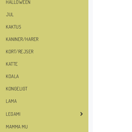
HALLOWEEN
JUL
KAKTUS
KANINER/HARER
KORT/REJSER
KATTE
KOALA
KONGELIGT
LAMA
LEGAMI
MAMMA MU