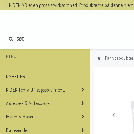
KIDEK AB er en grossistvirksomhed. Produkterne på denne hjemme
SØG
MENU
Partyprodukter
NYHEDER
KIDEK Tema (tillægssortiment)
Adresse- & Notesbøger
Æsker & dåser
Badeænder