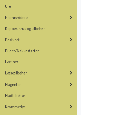
Ure
Hjernevridere
Kopper, krus og tilbehør
Postkort
Puder/Nakkestøtter
Lamper
Læsetilbehør
Magneter
Madtilbehør
Krammedyr