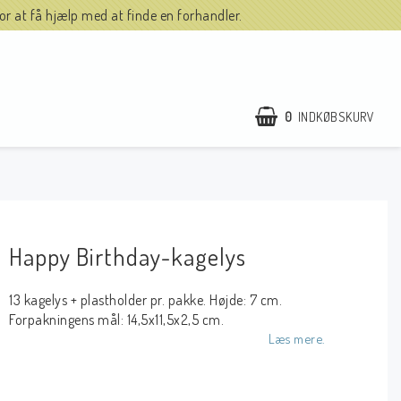
r at få hjælp med at finde en forhandler.
0
INDKØBSKURV
Happy Birthday-kagelys
13 kagelys + plastholder pr. pakke. Højde: 7 cm.
Forpakningens mål: 14,5x11,5x2,5 cm.
Læs mere.