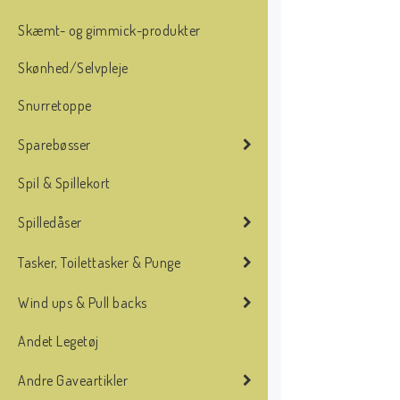
Skæmt- og gimmick-produkter
Skønhed/Selvpleje
Snurretoppe
Sparebøsser
Spil & Spillekort
Spilledåser
Tasker, Toilettasker & Punge
Wind ups & Pull backs
Andet Legetøj
Andre Gaveartikler