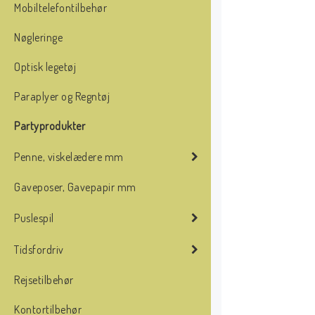
Mobiltelefontilbehør
Nøgleringe
Optisk legetøj
Paraplyer og Regntøj
Partyprodukter
Penne, viskelædere mm
Gaveposer, Gavepapir mm
Puslespil
Tidsfordriv
Rejsetilbehør
Kontortilbehør