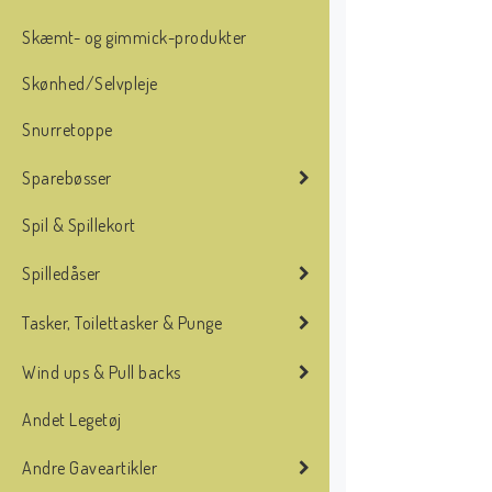
Skæmt- og gimmick-produkter
Skønhed/Selvpleje
Snurretoppe
Sparebøsser
Spil & Spillekort
Spilledåser
Tasker, Toilettasker & Punge
Wind ups & Pull backs
Andet Legetøj
Andre Gaveartikler