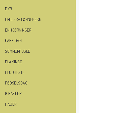
DYR
EMIL FRA LØNNEBERG
ENHJØRNINGER
FARS DAG
SOMMERFUGLE
FLAMINGO
FLODHESTE
FØDSELSDAG
GIRAFFER
HAJER