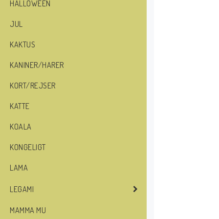
HALLOWEEN
JUL
KAKTUS
KANINER/HARER
KORT/REJSER
KATTE
KOALA
KONGELIGT
LAMA
LEGAMI
MAMMA MU