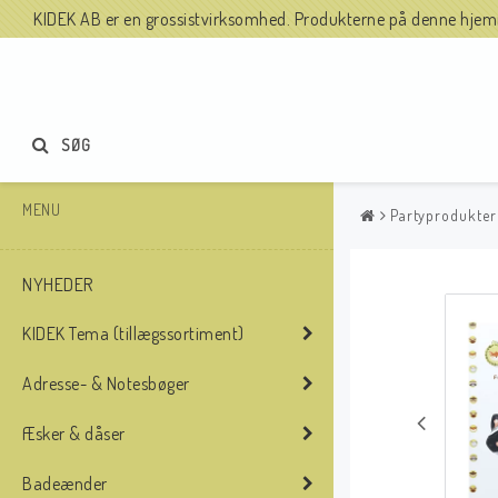
KIDEK AB er en grossistvirksomhed. Produkterne på denne hjemme
SØG
MENU
Partyprodukter
NYHEDER
KIDEK Tema (tillægssortiment)
Adresse- & Notesbøger
Æsker & dåser
Badeænder