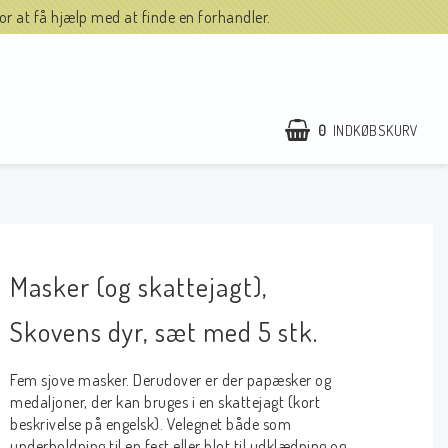
r at få hjælp med at finde en forhandler.
0
INDKØBSKURV
Masker (og skattejagt),
Skovens dyr, sæt med 5 stk.
Fem sjove masker. Derudover er der papæsker og
medaljoner, der kan bruges i en skattejagt (kort
beskrivelse på engelsk). Velegnet både som
underholdning til en fest eller blot til udklædning og