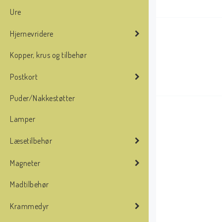
Ure
Hjernevridere
Kopper, krus og tilbehør
Postkort
Puder/Nakkestøtter
Lamper
Læsetilbehør
Magneter
Madtilbehør
Krammedyr