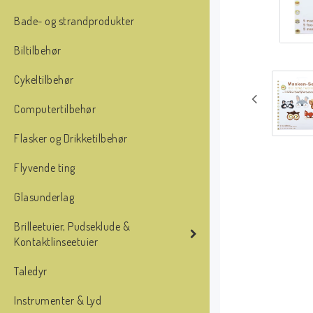
Bade- og strandprodukter
Biltilbehør
Cykeltilbehør
Computertilbehør
Flasker og Drikketilbehør
Flyvende ting
Glasunderlag
Brilleetuier, Pudseklude &
Kontaktlinseetuier
Taledyr
Instrumenter & Lyd