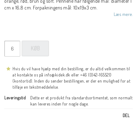
orange, rød, brun og sort. Pennene har følgende mål: diameter 1
cm x 16,8 cm. Forpakningens mål: 10x19x3 cm.
Læs mere.
KØB
Hvis du vil have hjælp med din bestilling, er du altid velkommen til
at kontakte os på info@kidek.dk eller +46 (0)42-165520
(kontortid). Inden du sender bestillingen, er der en mulighed for at
tilføje en tekstmeddelelse.
Leveringstid
Dette er et produkt fra standardsortimentet, som normalt 
kan leveres inden for nogle dage.
DEL