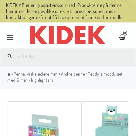
KIDEK AB er en grossistvirksomhed. Produkterne på denne
hjemmeside sælges ikke direkte til privatpersoner, men
kontakt os gerne for at få hjælp med at finde en forhandler.
0
Penne, viskelædere mm
Andre penne
Teddy's mood, sæt
med 6 mini-highlighters