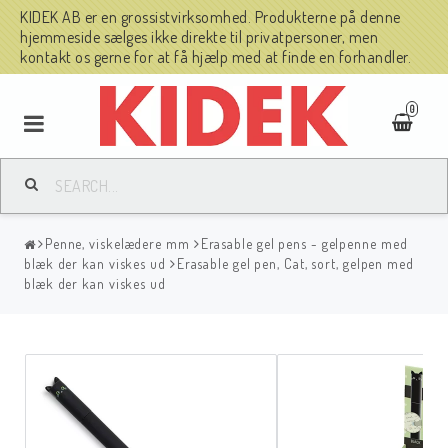
KIDEK AB er en grossistvirksomhed. Produkterne på denne
hjemmeside sælges ikke direkte til privatpersoner, men
kontakt os gerne for at få hjælp med at finde en forhandler.
0
Penne, viskelædere mm
Erasable gel pens - gelpenne med
blæk der kan viskes ud
Erasable gel pen, Cat, sort, gelpen med
blæk der kan viskes ud