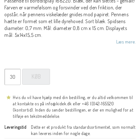
Passende til borddisplay 168220. Blæk, der kan slettes – genialt!
Farven er varmefølsom og forsvinder ved den friktion, der
opstår, når pennens viskelæder gnides mod papiret. Pennens
hætte er formet som et lille dyrehoved. Sort blæk. Spidsens
diameter: 0,7 mm. Mål: diameter 0,8 cm x 15 cm. Displayets
mål: 5x14x15,5 cm.
Læs mere.
KØB
Hvis du vil have hjælp med din bestilling, er du altid velkommen til
at kontakte os på info@kidek.dk eller +46 (0)42-165520
(kontortid). Inden du sender bestillingen, er der en mulighed for at
tilføje en tekstmeddelelse.
Leveringstid
Dette er et produkt fra standardsortimentet, som normalt 
kan leveres inden for nogle dage.