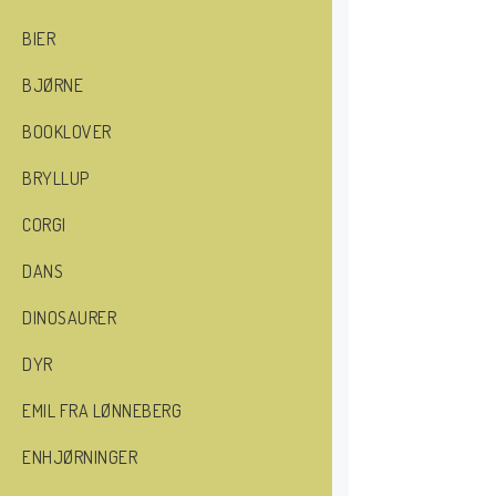
BIER
BJØRNE
BOOKLOVER
BRYLLUP
CORGI
DANS
DINOSAURER
DYR
EMIL FRA LØNNEBERG
ENHJØRNINGER