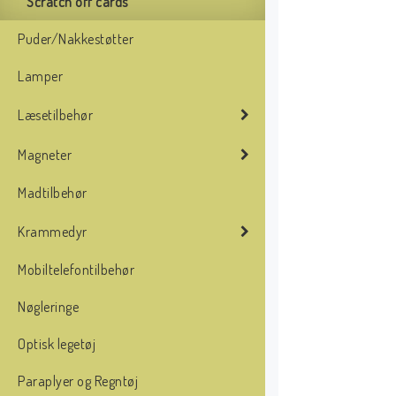
Scratch off cards
Puder/Nakkestøtter
Lamper
Læsetilbehør
Magneter
Madtilbehør
Krammedyr
Mobiltelefontilbehør
Nøgleringe
Optisk legetøj
Paraplyer og Regntøj