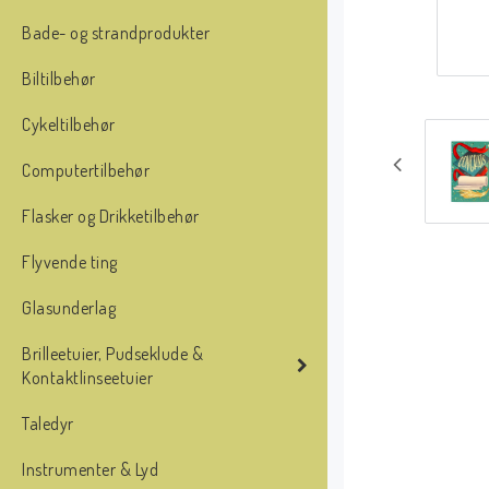
Bade- og strandprodukter
Biltilbehør
Cykeltilbehør
Computertilbehør
Flasker og Drikketilbehør
Flyvende ting
Glasunderlag
Brilleetuier, Pudseklude &
Kontaktlinseetuier
Taledyr
Instrumenter & Lyd