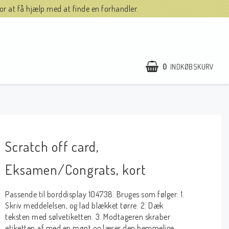
r at få hjælp med at finde en forhandler.
0
INDKØBSKURV
Scratch off card,
Eksamen/Congrats, kort
Passende til borddisplay 104738. Bruges som følger: 1.
Skriv meddelelsen, og lad blækket tørre. 2. Dæk
teksten med sølvetiketten. 3. Modtageren skraber
etiketten af med en mønt og læser den hemmelige