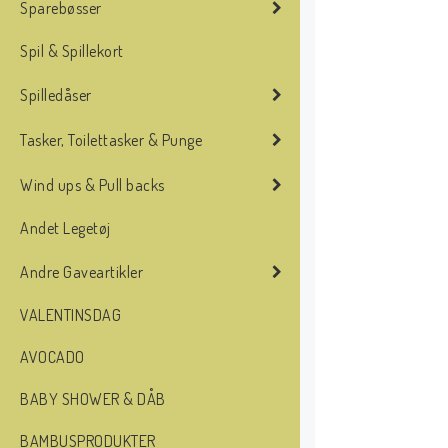
Sparebøsser
Spil & Spillekort
Spilledåser
Tasker, Toilettasker & Punge
Wind ups & Pull backs
Andet Legetøj
Andre Gaveartikler
VALENTINSDAG
AVOCADO
BABY SHOWER & DÅB
BAMBUSPRODUKTER