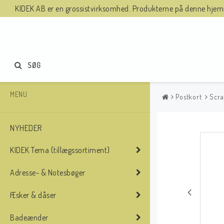
KIDEK AB er en grossistvirksomhed. Produkterne på denne hjemme
SØG
MENU
Postkort
Scra
NYHEDER
KIDEK Tema (tillægssortiment)
Adresse- & Notesbøger
Æsker & dåser
Badeænder