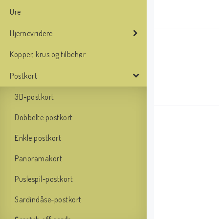
Ure
Hjernevridere
Kopper, krus og tilbehør
Postkort
3D-postkort
Dobbelte postkort
Enkle postkort
Panoramakort
Puslespil-postkort
Sardindåse-postkort