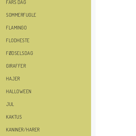
FARS DAG
SOMMERFUGLE
FLAMINGO
FLODHESTE
FØDSELSDAG
GIRAFFER
HAJER
HALLOWEEN
JUL
KAKTUS
KANINER/HARER