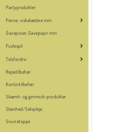
Partyprodukter
Penne, viskelædere mm
Gaveposer, Gavepapir mm
Puslespil
Tidsfordriv
Rejsetilbehør
Kontortilbehør
Skæmt- og gimmick-produkter
Skønhed/Selvpleje
Snurretoppe