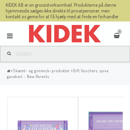
KIDEK AB er en grossistvirksomhed. Produkterne på denne
hjemmeside sælges ikke direkte til privatpersoner, men
kontakt os gerne for at få hjælp med at finde en forhandler.
0
Skæmt- og gimmick-produkter
Gift Vouchers, sjove
gavekort - New Parents