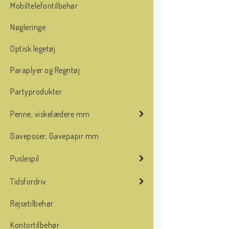
Mobiltelefontilbehør
Nøgleringe
Optisk legetøj
Paraplyer og Regntøj
Partyprodukter
Penne, viskelædere mm
Gaveposer, Gavepapir mm
Puslespil
Tidsfordriv
Rejsetilbehør
Kontortilbehør