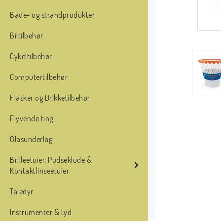
Bade- og strandprodukter
Biltilbehør
Cykeltilbehør
Computertilbehør
Flasker og Drikketilbehør
Flyvende ting
Glasunderlag
Brilleetuier, Pudseklude &
Kontaktlinseetuier
Taledyr
Instrumenter & Lyd