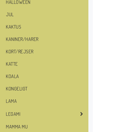
HALLOWEEN
JUL
KAKTUS
KANINER/HARER
KORT/REJSER
KATTE
KOALA
KONGELIGT
LAMA
LEGAMI
MAMMA MU