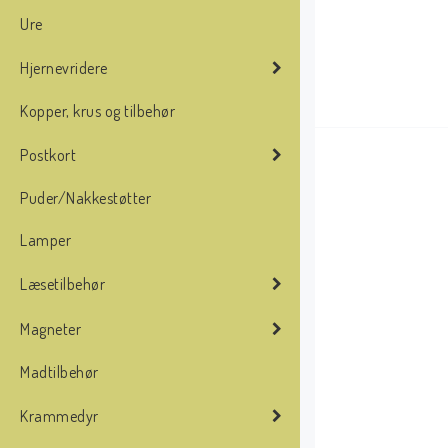
Ure
Hjernevridere
Kopper, krus og tilbehør
Postkort
Puder/Nakkestøtter
Lamper
Læsetilbehør
Magneter
Madtilbehør
Krammedyr