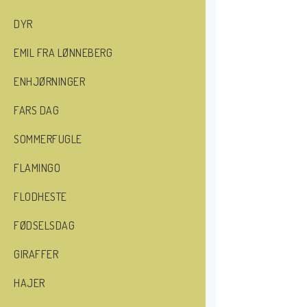
DYR
EMIL FRA LØNNEBERG
ENHJØRNINGER
FARS DAG
SOMMERFUGLE
FLAMINGO
FLODHESTE
FØDSELSDAG
GIRAFFER
HAJER