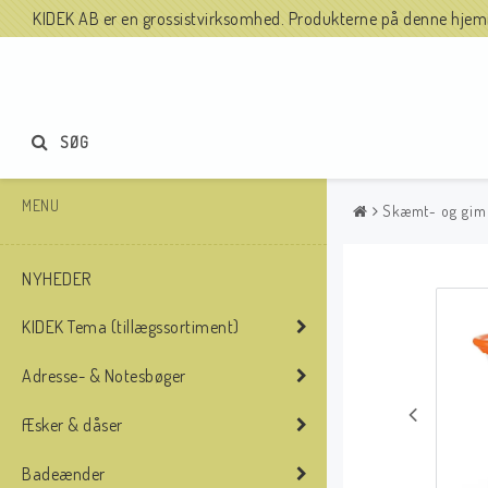
KIDEK AB er en grossistvirksomhed. Produkterne på denne hjemme
SØG
MENU
Skæmt- og gim
NYHEDER
KIDEK Tema (tillægssortiment)
Adresse- & Notesbøger
Æsker & dåser
Badeænder