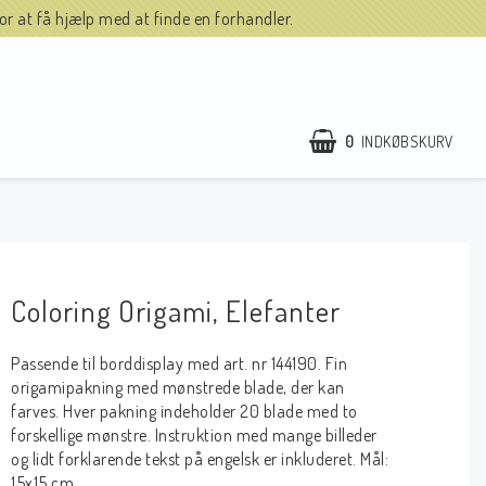
r at få hjælp med at finde en forhandler.
0
INDKØBSKURV
Coloring Origami, Elefanter
Passende til borddisplay med art. nr 144190. Fin
origamipakning med mønstrede blade, der kan
farves. Hver pakning indeholder 20 blade med to
forskellige mønstre. Instruktion med mange billeder
og lidt forklarende tekst på engelsk er inkluderet. Mål:
15x15 cm.