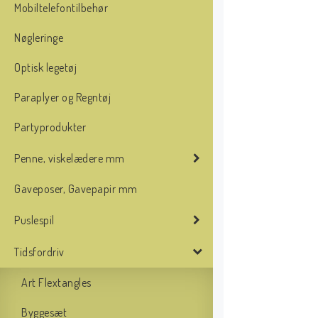
Mobiltelefontilbehør
Nøgleringe
Optisk legetøj
Paraplyer og Regntøj
Partyprodukter
Penne, viskelædere mm
Gaveposer, Gavepapir mm
Puslespil
Tidsfordriv
Art Flextangles
Byggesæt