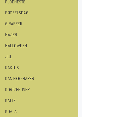
FLODHESTE
FØDSELSDAG
GIRAFFER
HAJER
HALLOWEEN
JUL
KAKTUS
KANINER/HARER
KORT/REJSER
KATTE
KOALA