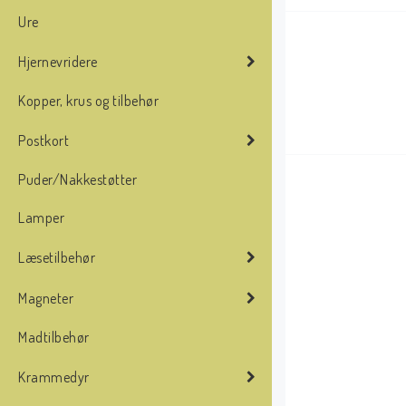
Ure
Hjernevridere
Kopper, krus og tilbehør
Postkort
Puder/Nakkestøtter
Lamper
Læsetilbehør
Magneter
Madtilbehør
Krammedyr