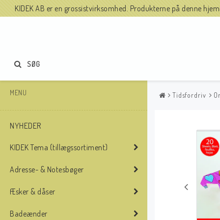
KIDEK AB er en grossistvirksomhed. Produkterne på denne hjemme
SØG
MENU
Tidsfordriv
O
NYHEDER
KIDEK Tema (tillægssortiment)
Adresse- & Notesbøger
Æsker & dåser
Badeænder