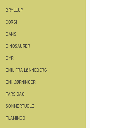
BRYLLUP
CORGI
DANS
DINOSAURER
DYR
EMIL FRA LØNNEBERG
ENHJØRNINGER
FARS DAG
SOMMERFUGLE
FLAMINGO