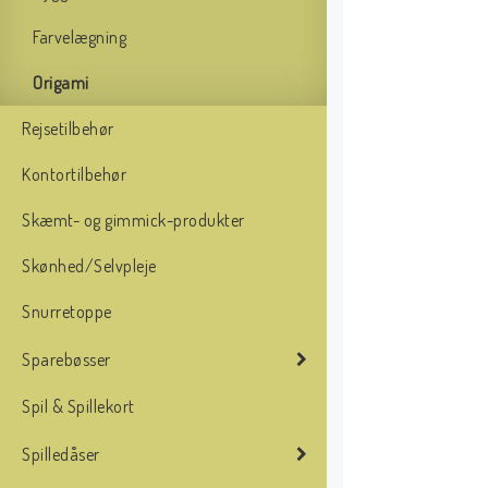
Farvelægning
Origami
Rejsetilbehør
Kontortilbehør
Skæmt- og gimmick-produkter
Skønhed/Selvpleje
Snurretoppe
Sparebøsser
Spil & Spillekort
Spilledåser