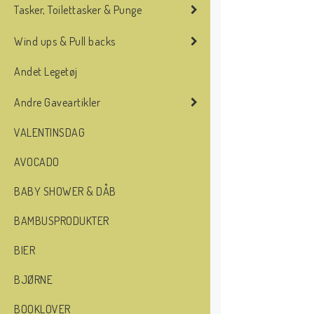
Tasker, Toilettasker & Punge
Wind ups & Pull backs
Andet Legetøj
Andre Gaveartikler
VALENTINSDAG
AVOCADO
BABY SHOWER & DÅB
BAMBUSPRODUKTER
BIER
BJØRNE
BOOKLOVER